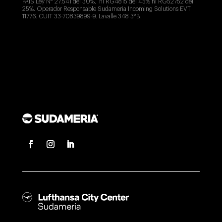
PAIS Ley N° 27.541 del 30%, ni RG4815 del 45% ni RG52752 del
25%. Operador Responsable Sudameria Incoming Solutions EVT
11776. CUIT 33-70839899-9. Lavalle 348 3°B.