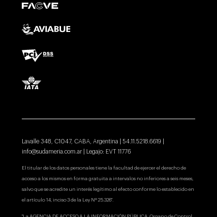
Lavalle 348, C1047, CABA, Argentina | 54.11.5218.6619 |
info@sudameria.com.ar
| Legajo: EVT 11776
El titular de los datos personales tiene la facultad de ejercer el derecho de
acceso a los mismos en forma gratuita a intervalos no inferiores a seis meses,
salvo que se acredite un interés legítimo al efecto conforme lo establecido en
el artículo 14, inciso 3 de la Ley Nº 25.326".
"La AGENCIA DE ACCESO A LA INFORMACIÓN PÚBLICA, Organo de Control